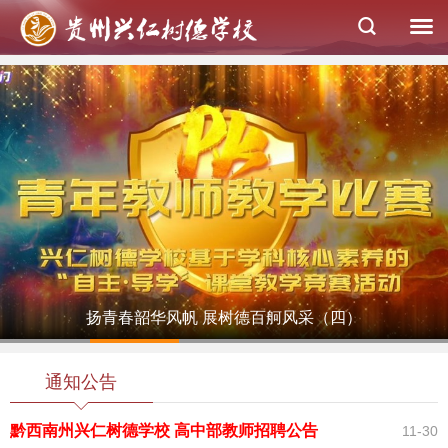
扬青春韶华风帆 展树德百舸风采（四）
1
2
3
4
5
通知公告
黔西南州兴仁树德学校 高中部教师招聘公告
11-30