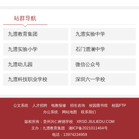
站群导航
九澧教育集团
九澧实验中学
九澧实验小学
石门澧澜中学
九澧幼儿园
微信公众号
九澧科技职业学校
深圳六一学校
公文系统
人才招聘
电教报修
招生咨询
校园图书馆
校园FTP
办公系统
网站地图
联系我们
版权所有：贵州兴仁树德学校 XRSD.JIULIEDU.COM
主办：九澧教育集团
湘ICP备2021011464号
电话：13974234959